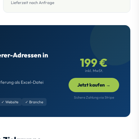
Lieferzeit nach Anfrage
erer-Adressen in
199 €
inkl. MwSt.
eferung als Excel-Datei
Jetzt kaufen →
Sichere Zahlung via Stripe
✓ Website
✓ Branche