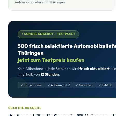
Automobilzulieferer in Thüringen
⚡ SONDERANGEBOT – TESTPAKET
500 frisch selektierte Automobilzulief
Thüringen
jetzt zum Testpreis kaufen
Kein Altbestand — jede Selektion wird
frisch aktualisiert
. Li
innerhalb von
12 Stunden
.
✓ Firmenname
✓ Adresse / PLZ
✓ Geodaten
✓ E-Mail
ÜBER DIE BRANCHE