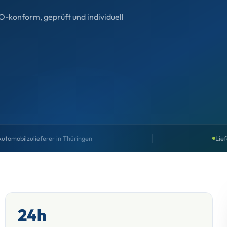
-konform, geprüft und individuell
utomobilzulieferer in Thüringen
Lie
24h