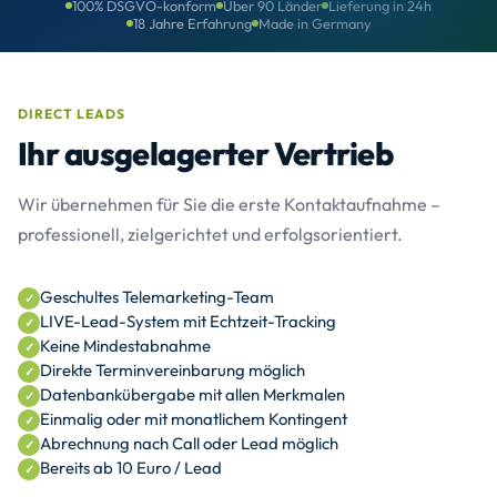
100% DSGVO-konform
Über 90 Länder
Lieferung in 24h
18 Jahre Erfahrung
Made in Germany
DIRECT LEADS
Ihr ausgelagerter Vertrieb
Wir übernehmen für Sie die erste Kontaktaufnahme –
professionell, zielgerichtet und erfolgsorientiert.
Geschultes Telemarketing-Team
LIVE-Lead-System mit Echtzeit-Tracking
Keine Mindestabnahme
Direkte Terminvereinbarung möglich
Datenbankübergabe mit allen Merkmalen
Einmalig oder mit monatlichem Kontingent
Abrechnung nach Call oder Lead möglich
Bereits ab 10 Euro / Lead