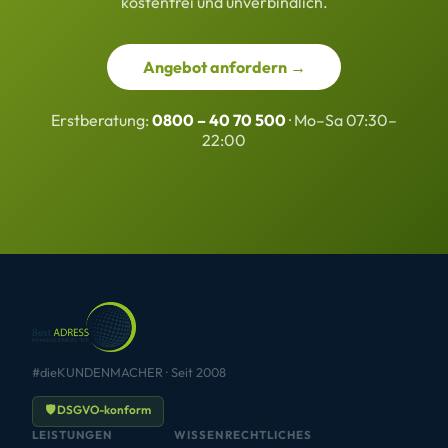
kostenfrei und unverbindlich.
Angebot anfordern →
Erstberatung:
0800 – 40 70 500
· Mo–Sa 07:30–
22:00
#dieKUNDENMACHER · Seit 2008
🛡 DSGVO-konform
LEISTUNGEN
WISSEN
RECHTLICHES