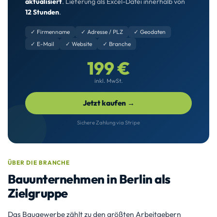
aktualisiert
. Lieferung als Excel-Datei innerhalb von
12 Stunden
.
✓ Firmenname
✓ Adresse / PLZ
✓ Geodaten
✓ E-Mail
✓ Website
✓ Branche
199 €
inkl. MwSt.
Jetzt kaufen →
Sichere Zahlung via Stripe
ÜBER DIE BRANCHE
Bauunternehmen in Berlin als
Zielgruppe
Das Baugewerbe zählt zu den größten Arbeitgebern