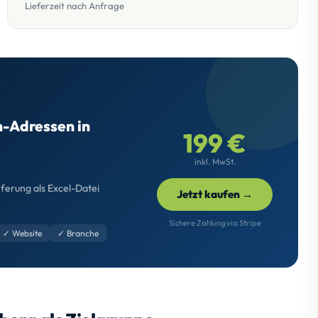
Lieferzeit nach Anfrage
n-Adressen in
199 €
inkl. MwSt.
eferung als Excel-Datei
Jetzt kaufen →
Sichere Zahlung via Stripe
✓ Website
✓ Branche