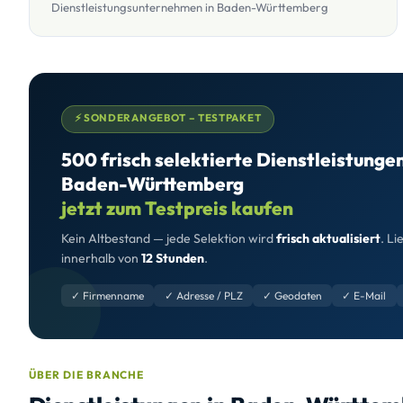
Dienstleistungsunternehmen in Baden-Württemberg
⚡ SONDERANGEBOT – TESTPAKET
500 frisch selektierte Dienstleistunge
Baden-Württemberg
jetzt zum Testpreis kaufen
Kein Altbestand — jede Selektion wird
frisch aktualisiert
. Li
innerhalb von
12 Stunden
.
✓ Firmenname
✓ Adresse / PLZ
✓ Geodaten
✓ E-Mail
ÜBER DIE BRANCHE