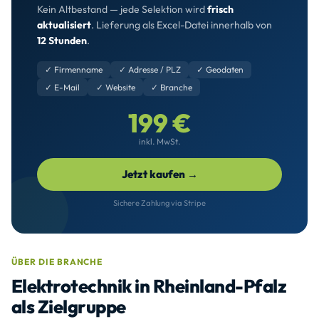
Kein Altbestand — jede Selektion wird
frisch
aktualisiert
. Lieferung als Excel-Datei innerhalb von
12 Stunden
.
✓ Firmenname
✓ Adresse / PLZ
✓ Geodaten
✓ E-Mail
✓ Website
✓ Branche
199 €
inkl. MwSt.
Jetzt kaufen →
Sichere Zahlung via Stripe
ÜBER DIE BRANCHE
Elektrotechnik in Rheinland-Pfalz
als Zielgruppe