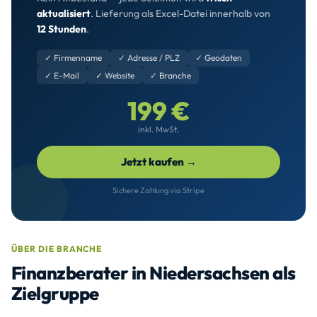
aktualisiert
. Lieferung als Excel-Datei innerhalb von
12 Stunden
.
✓ Firmenname
✓ Adresse / PLZ
✓ Geodaten
✓ E-Mail
✓ Website
✓ Branche
199 €
inkl. MwSt.
Jetzt kaufen →
Sichere Zahlung via Stripe
ÜBER DIE BRANCHE
Finanzberater in Niedersachsen als
Zielgruppe