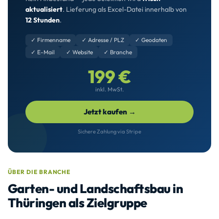
aktualisiert
. Lieferung als Excel-Datei innerhalb von
12 Stunden
.
✓ Firmenname
✓ Adresse / PLZ
✓ Geodaten
✓ E-Mail
✓ Website
✓ Branche
199 €
inkl. MwSt.
Jetzt kaufen →
Sichere Zahlung via Stripe
ÜBER DIE BRANCHE
Garten- und Landschaftsbau in
Thüringen als Zielgruppe