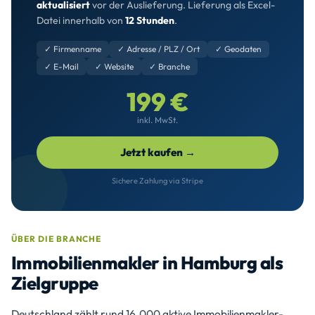
aktualisiert
vor der Auslieferung. Lieferung als Excel-
Datei innerhalb von
12 Stunden
.
✓ Firmenname
✓ Adresse / PLZ / Ort
✓ Geodaten
✓ E-Mail
✓ Website
✓ Branche
199 €
inkl. MwSt.
Jetzt kaufen →
Sichere Zahlung via Stripe
ÜBER DIE BRANCHE
Immobilienmakler in Hamburg als
Zielgruppe
Deutschland zählt rund 16.000 aktive Immobilienmakler-