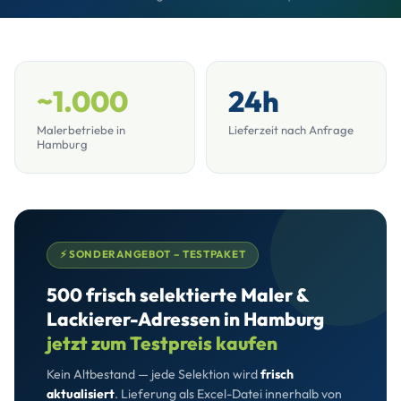
~1.000
24h
Malerbetriebe in
Lieferzeit nach Anfrage
Hamburg
⚡ SONDERANGEBOT – TESTPAKET
500 frisch selektierte Maler &
Lackierer-Adressen in Hamburg
jetzt zum Testpreis kaufen
Kein Altbestand — jede Selektion wird
frisch
aktualisiert
. Lieferung als Excel-Datei innerhalb von