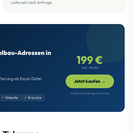
Lieferzeit nach Anfrage
ahlbau-Adressen in
199 €
inkl. MwSt.
eferung als Excel-Datei
Jetzt kaufen →
Sichere Zahlung via Stripe
✓ Website
✓ Branche