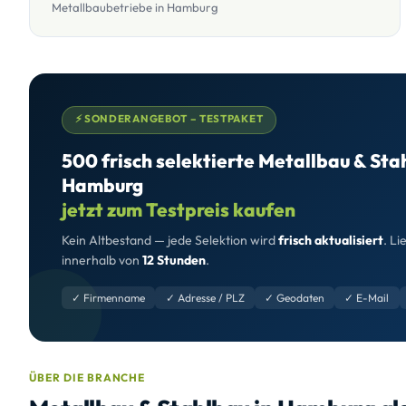
Metallbaubetriebe in Hamburg
⚡ SONDERANGEBOT – TESTPAKET
500 frisch selektierte Metallbau & St
Hamburg
jetzt zum Testpreis kaufen
Kein Altbestand — jede Selektion wird
frisch aktualisiert
. Li
innerhalb von
12 Stunden
.
✓ Firmenname
✓ Adresse / PLZ
✓ Geodaten
✓ E-Mail
ÜBER DIE BRANCHE