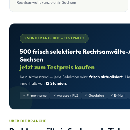
Rechtsanwaltskanzleien in Sachsen
⚡ SONDERANGEBOT – TESTPAKET
500 frisch selektierte Rechtsanwälte-
Sachsen
jetzt zum Testpreis kaufen
Kein Altbestand — jede Selektion wird
frisch aktualisiert
. Li
innerhalb von
12 Stunden
.
✓ Firmenname
✓ Adresse / PLZ
✓ Geodaten
✓ E-Mail
ÜBER DIE BRANCHE