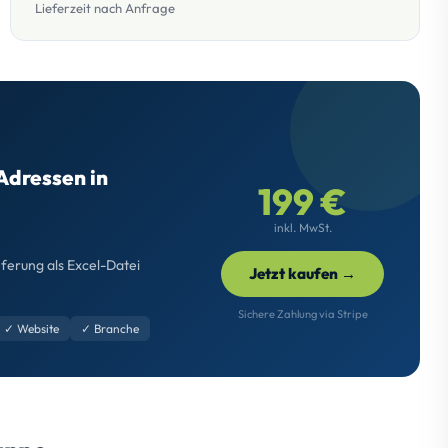
Lieferzeit nach Anfrage
Adressen in
199 €
inkl. MwSt.
eferung als Excel-Datei
Jetzt kaufen →
Sichere Zahlung via Stripe
✓ Website
✓ Branche