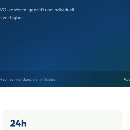
VO-konform, geprüft und individuell
n verfügbar.
Rechtsanwaltskanzleien in Sachsen
Li
24h