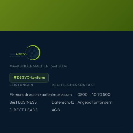
#dieKUNDENMACHER · Seit 2006
🛡 DSGVO-konform
LEISTUNGEN
RECHTLICHES
KONTAKT
Firmenadressen kaufen
Impressum
0800 – 40 70 500
Best BUSINESS
Datenschutz
Angebot anfordern
DIRECT LEADS
AGB