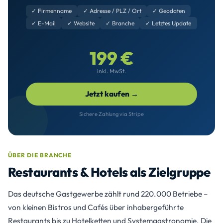
✓ Firmenname
✓ Adresse / PLZ / Ort
✓ Geodaten
✓ E-Mail
✓ Website
✓ Branche
✓ Letztes Update
199 €
inkl. MwSt.
Jetzt kaufen →
Sichere Zahlung via Stripe
ÜBER DIE BRANCHE
Restaurants & Hotels als Zielgruppe
Das deutsche Gastgewerbe zählt rund 220.000 Betriebe –
von kleinen Bistros und Cafés über inhabergeführte
Restaurants bis zu Hotelketten und Systemgastronomie. Die