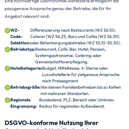
Eine hochwertige Gastronomie-Adressliste ermöglicht die
passgenaue Ansprache genau der Betriebe, die für Ihr
Angebot relevant sind:
WZ-
Differenzierung nach Restaurants (WZ 56.10),
Code-
Caterer (WZ 56.21), Bars und Cafés (WZ 56.30)
Selektion:
oder Beherbergungsbetriebe (WZ 55.10-55.30).
Betriebstyp:
Restaurant, Café, Bar, Hotel, Pension,
Systemgastronomie, Catering oder
Gemeinschaftsverpflegung.
Hotelkategorie:
Budget, Mittelklasse, 4-Sterne oder
Luxushotellerie für zielgenaue Ansprache
nach Preissegment.
Betriebsgröße:
Von kleinen Familienbetrieben bis zu Ketten
mit mehreren Standorten.
Regionale
Bundesland, PLZ-Bereich oder Umkreis-
Eingrenzung:
Radius für regionalen Außendienst.
DSGVO-konforme Nutzung Ihrer