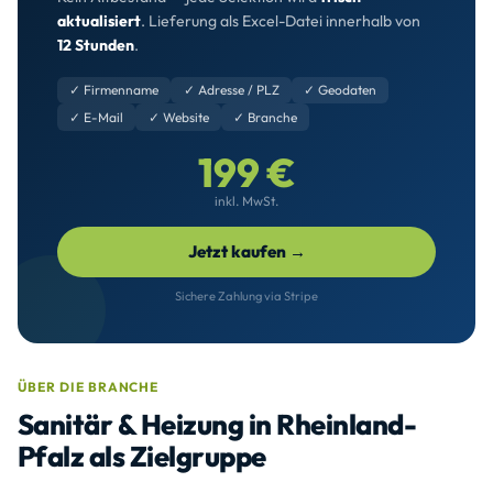
aktualisiert
. Lieferung als Excel-Datei innerhalb von
12 Stunden
.
✓ Firmenname
✓ Adresse / PLZ
✓ Geodaten
✓ E-Mail
✓ Website
✓ Branche
199 €
inkl. MwSt.
Jetzt kaufen →
Sichere Zahlung via Stripe
ÜBER DIE BRANCHE
Sanitär & Heizung in Rheinland-
Pfalz als Zielgruppe