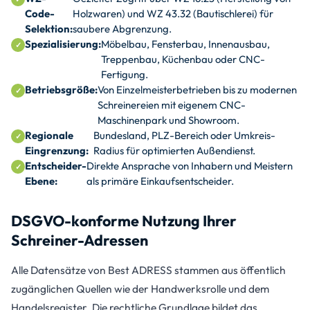
Code-
Holzwaren) und WZ 43.32 (Bautischlerei) für
Selektion:
saubere Abgrenzung.
Spezialisierung:
Möbelbau, Fensterbau, Innenausbau,
Treppenbau, Küchenbau oder CNC-
Fertigung.
Betriebsgröße:
Von Einzelmeisterbetrieben bis zu modernen
Schreinereien mit eigenem CNC-
Maschinenpark und Showroom.
Regionale
Bundesland, PLZ-Bereich oder Umkreis-
Eingrenzung:
Radius für optimierten Außendienst.
Entscheider-
Direkte Ansprache von Inhabern und Meistern
Ebene:
als primäre Einkaufsentscheider.
DSGVO-konforme Nutzung Ihrer
Schreiner-Adressen
Alle Datensätze von Best ADRESS stammen aus öffentlich
zugänglichen Quellen wie der Handwerksrolle und dem
Handelsregister. Die rechtliche Grundlage bildet das