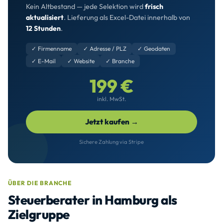
Kein Altbestand — jede Selektion wird
frisch
aktualisiert
. Lieferung als Excel-Datei innerhalb von
12 Stunden
.
✓ Firmenname
✓ Adresse / PLZ
✓ Geodaten
✓ E-Mail
✓ Website
✓ Branche
199 €
inkl. MwSt.
Jetzt kaufen →
Sichere Zahlung via Stripe
ÜBER DIE BRANCHE
Steuerberater in Hamburg als
Zielgruppe