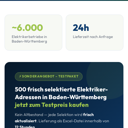
~6.000
24h
Elektrikerbetriebe in
Lieferzeit nach Anfrage
Baden-Württemberg
⚡ SONDERANGEBOT – TESTPAKET
500 frisch selektierte Elektriker-
Adressen in Baden-Württemberg
jetzt zum Testpreis kaufen
Kein Altbestand — jede Selektion wird
frisch
aktualisiert
. Lieferung als Excel-Datei innerhalb von
12 Stunden
.