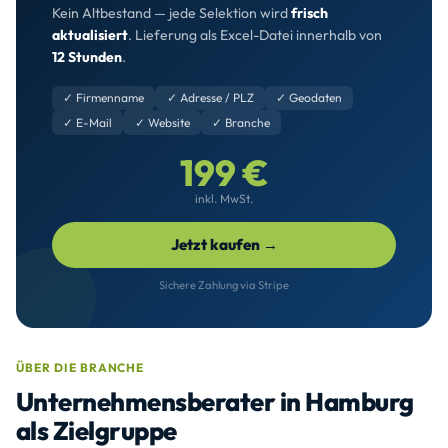
Kein Altbestand — jede Selektion wird
frisch
aktualisiert
. Lieferung als Excel-Datei innerhalb von
12 Stunden
.
✓ Firmenname
✓ Adresse / PLZ
✓ Geodaten
✓ E-Mail
✓ Website
✓ Branche
199 €
inkl. MwSt.
Jetzt kaufen →
Sichere Zahlung via Stripe
ÜBER DIE BRANCHE
Unternehmensberater in Hamburg
als Zielgruppe