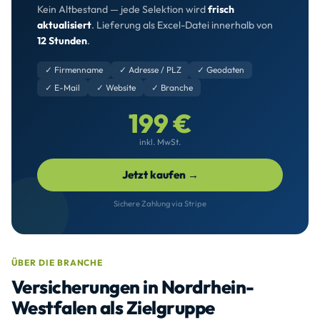
Kein Altbestand — jede Selektion wird
frisch
aktualisiert
. Lieferung als Excel-Datei innerhalb von
12 Stunden
.
✓ Firmenname
✓ Adresse / PLZ
✓ Geodaten
✓ E-Mail
✓ Website
✓ Branche
199 €
inkl. MwSt.
Jetzt kaufen →
Sichere Zahlung via Stripe
ÜBER DIE BRANCHE
Versicherungen in Nordrhein-
Westfalen als Zielgruppe