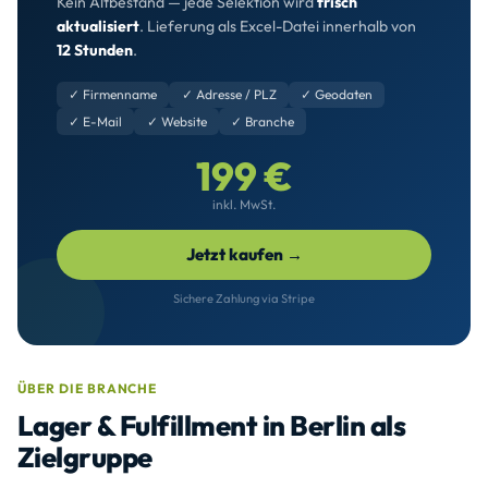
Kein Altbestand — jede Selektion wird
frisch
aktualisiert
. Lieferung als Excel-Datei innerhalb von
12 Stunden
.
✓ Firmenname
✓ Adresse / PLZ
✓ Geodaten
✓ E-Mail
✓ Website
✓ Branche
199 €
inkl. MwSt.
Jetzt kaufen →
Sichere Zahlung via Stripe
ÜBER DIE BRANCHE
Lager & Fulfillment in Berlin als
Zielgruppe