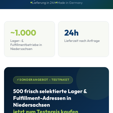
Lieferung in 24h
Made in Germany
~1.000
24h
Lager- &
Lieferzeit nach Anfrage
Fulfillmentbetriebe in
Niedersachsen
⚡ SONDERANGEBOT – TESTPAKET
500 frisch selektierte Lager &
Fulfillment-Adressen in
Niedersachsen
jetzt zum Testpreis kaufen