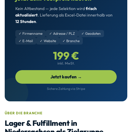
Kein Altbestand — jede Selektion wird
frisch
aktualisiert
. Lieferung als Excel-Datei innerhalb von
12 Stunden
.
✓ Firmenname
✓ Adresse / PLZ
✓ Geodaten
✓ E-Mail
✓ Website
✓ Branche
199 €
inkl. MwSt.
Jetzt kaufen →
Sichere Zahlung via Stripe
ÜBER DIE BRANCHE
Lager & Fulfillment in
Niedersachsen als Zielgruppe