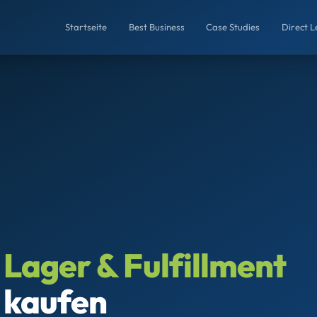
Startseite
Best Business
Case Studies
Direct 
n
Lager & Fulfillment
 kaufen