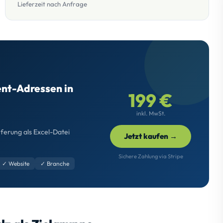
Lieferzeit nach Anfrage
ment-Adressen in
199 €
inkl. MwSt.
eferung als Excel-Datei
Jetzt kaufen →
Sichere Zahlung via Stripe
✓ Website
✓ Branche