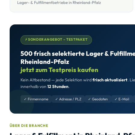
Lager- & Fulfillmentbetriebe in Rheinland-Pfalz
⚡ SONDERANGEBOT – TESTPAKET
500 frisch selektierte Lager & Fulfill
Rheinland-Pfalz
jetzt zum Testpreis kaufen
Kein Altbestand — jede Selektion wird
frisch aktualisiert
. Li
innerhalb von
12 Stunden
.
✓ Firmenname
✓ Adresse / PLZ
✓ Geodaten
✓ E-Mail
ÜBER DIE BRANCHE