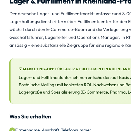
Lager & Fulfillment in Rheinland-Pfa
Der deutsche Lager- und Fulfillmentmarkt umfasst rund 8.00
Lagerhaltungsdienstleistern über Fulfillmentcenter für den
wächst durch den E-Commerce-Boom und die Verlagerung von
Geschäftsführer, Lagerleiter und Operations Manager. In Rh
ansässig – eine substanzielle Zielgruppe für eine regionale 
💡 MARKETING-TIPP FÜR LAGER & FULFILLMENT IN RHEINLAND
Lager- und Fulfillmentunternehmen entscheiden auf Basis vo
Postalische Mailings mit konkreten ROI-Nachweisen und Ref
Lagergröße und Spezialisierung (E-Commerce, Pharma, Leb
Was Sie erhalten
Firmenname, Anschrift, Telefonnummer