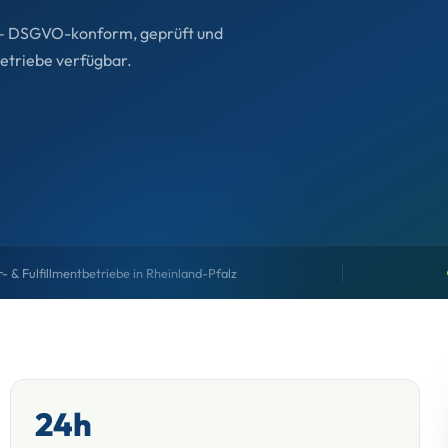
z – DSGVO-konform, geprüft und
betriebe verfügbar.
 & Fulfillmentbetriebe in Rheinland-Pfalz
24h